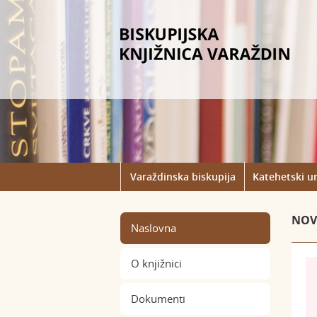
Varaždinska biskupija
Katehetski u
NOVO
Naslovna
O knjižnici
Dokumenti